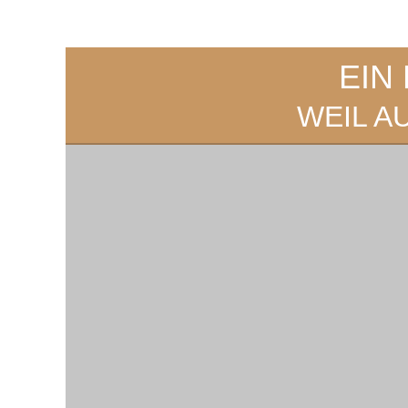
EIN
WEIL A